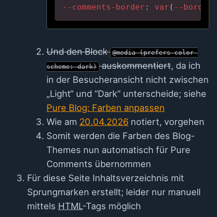
--comments-border
: 
var
(
--border
Und den Block
@media (prefers-color-
auskommentiert
, da ich
scheme: dark)
in der Besucheransicht nicht zwischen
„Light“ und “Dark“ unterscheide; siehe
Pure Blog: Farben anpassen
Wie am
20.04.2026
notiert, vorgehen
Somit werden die Farben des Blog-
Themes nun automatisch für Pure
Comments übernommen
Für diese Seite Inhaltsverzeichnis mit
Sprungmarken erstellt; leider nur manuell
mittels
HTML
-Tags möglich