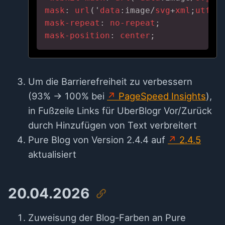
mask
: 
url
('
data
:image
/
svg
+
xml
;
utf8
,
mask-repeat
: 
no-repeat
mask-position
: 
center
;
Um die Barrierefreiheit zu verbessern
(93% → 100% bei
PageSpeed Insights
),
in Fußzeile Links für UberBlogr Vor/Zurück
durch Hinzufügen von Text verbreitert
Pure Blog von Version 2.4.4 auf
2.4.5
aktualisiert
20.04.2026
Zuweisung der Blog-Farben an Pure