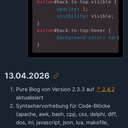
button
#back-to-top
.visible
 {

opacity
: 
1
;

visibility
: visible;

button
#back-to-top
:hover
 {

background-color
: 
var
(--a
}
13.04.2026
Pure Blog von Version 2.3.3 auf
2.4.2
aktualisiert
Syntaxhervorhebung für Code-Blöcke
(apache, awk, bash, cpp, css, delphi, diff,
dos, ini, javascript, json, lua, makefile,