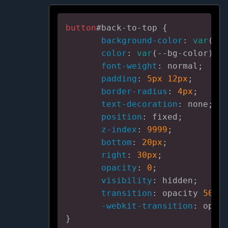
button
#back-to-top
 {

background-color
: 
var
(--t
color
: 
var
(--bg-color);

font-weight
: normal;

padding
: 
5px
12px
;

border-radius
: 
4px
;

text-decoration
: none;

position
: fixed;

z-index
: 
9999
;

bottom
: 
20px
;

right
: 
30px
;

opacity
: 
0
;

visibility
: hidden;

transition
: opacity 
500m
-webkit-transition
: opac