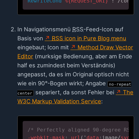
RewriteCond
%{REQUEST_URI}
 !^/conte
In Navigationsmenü
RSS
-Feed-Icon auf
Basis von
RSS
icon in Pure Blog menu
eingebaut; Icon mit
Method Draw Vector
Editor
(murksige Bedienung, aber am Ende
half es zumindest beim Verständnis)
angepasst, da es im Original optisch nicht
wie ein 90°-Bogen wirkt; Angabe
no-repeat
separiert, da sonst Fehler bei
The
center
W3C Markup Validation Service
:
/* Perfectly aligned 90-degree RSS 
-webkit-mask
: 
url
('
data
:image
/
svg
+
x