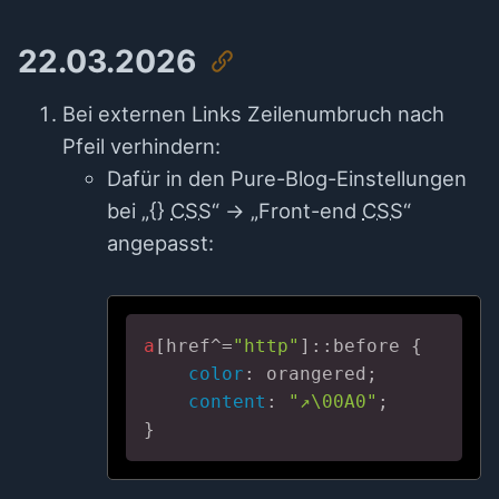
22.03.2026
Bei externen Links Zeilenumbruch nach
Pfeil verhindern:
Dafür in den Pure-Blog-Einstellungen
bei „{}
CSS
“ → „Front-end
CSS
“
angepasst:
a
[href^=
"http"
]
::before
 {

color
: orangered;

content
: 
"↗\00A0"
;

}