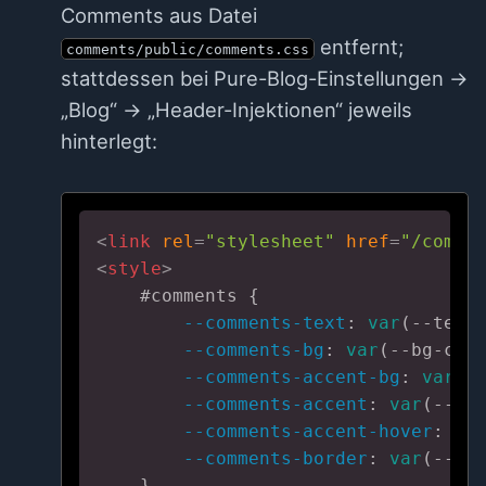
Comments aus Datei
entfernt;
comments/public/comments.css
stattdessen bei Pure-Blog-Einstellungen →
„Blog“ → „Header-Injektionen“ jeweils
hinterlegt:
<
link
rel
=
"stylesheet"
href
=
"/comme
<
style
>
#comments
 {

--comments-text
: 
var
(--text-
--comments-bg
: 
var
(--bg-colo
--comments-accent-bg
: 
var
(--
--comments-accent
: 
var
(--tex
--comments-accent-hover
: 
va
--comments-border
: 
var
(--bor