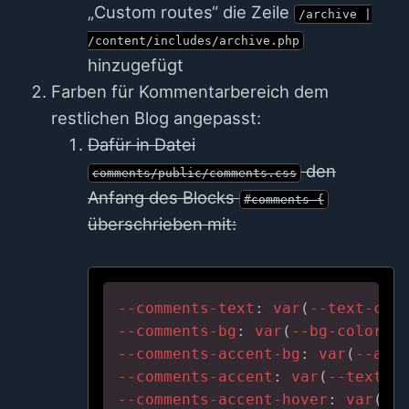
„Custom routes“ die Zeile
/archive |
/content/includes/archive.php
hinzugefügt
Farben für Kommentarbereich dem
restlichen Blog angepasst:
Dafür in Datei
den
comments/public/comments.css
Anfang des Blocks
#comments {
überschrieben mit:
--comments-text
: 
var
(
--text-col
--comments-bg
: 
var
(
--bg-color
--comments-accent-bg
: 
var
(
--acc
--comments-accent
: 
var
(
--text-c
--comments-accent-hover
: 
var
(
--