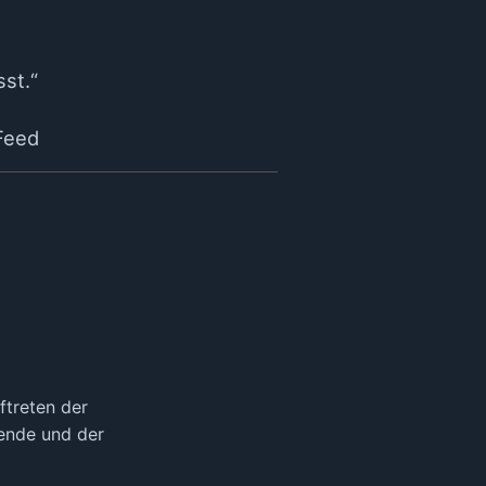
sst.“
Feed
ftreten der
ende und der