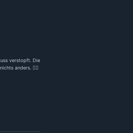
uss verstopft. Die
chts anders. 🤷‍♂️