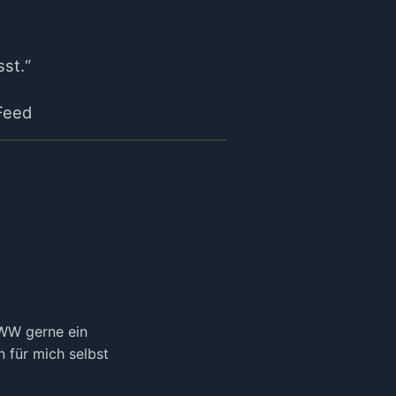
sst.“
Feed
WWW gerne ein
 für mich selbst