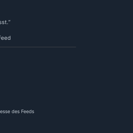
sst.“
Feed
resse des Feeds