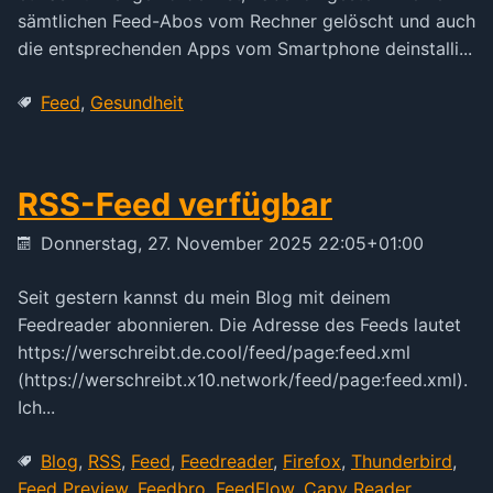
sämtlichen Feed-Abos vom Rechner gelöscht und auch
die entsprechenden Apps vom Smartphone deinstalli...
Feed
,
Gesundheit
RSS-Feed verfügbar
Donnerstag, 27. November 2025 22:05+01:00
Seit gestern kannst du mein Blog mit deinem
Feedreader abonnieren. Die Adresse des Feeds lautet
https://werschreibt.de.cool/feed/page:feed.xml
(https://werschreibt.x10.network/feed/page:feed.xml).
Ich...
Blog
,
RSS
,
Feed
,
Feedreader
,
Firefox
,
Thunderbird
,
Feed Preview
,
Feedbro
,
FeedFlow
,
Capy Reader